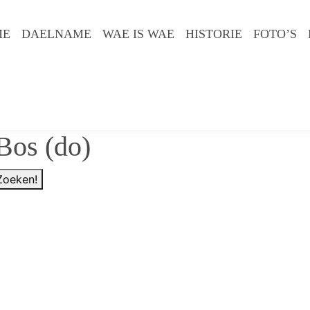
ME
DAELNAME
WAE IS WAE
HISTORIE
FOTO’S
Bos (do)
Zoeken!