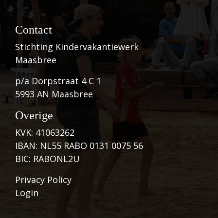
Contact
Stichting Kindervakantiewerk
Maasbree
p/a Dorpstraat 4 C 1
5993 AN Maasbree
Overige
KVK: 41063262
IBAN: NL55 RABO 0131 0075 56
BIC: RABONL2U
Privacy Policy
Login