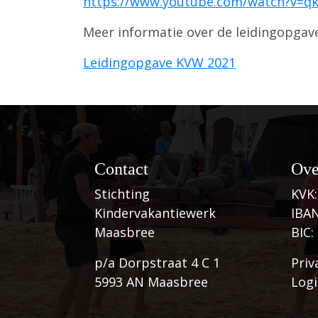
https://www.youtube.com/watch?v=
Meer informatie over de leidingopgav
Leidingopgave KVW 2021
Contact
Ove
Stichting
KVK:
Kindervakantiewerk
IBAN
Maasbree
BIC
p/a Dorpstraat 4 C 1
Priv
5993 AN Maasbree
Log