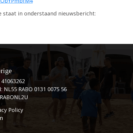
qkObYPmbfM4
e staat in onderstaand nieuwsbericht:
rige
 41063262
: NL55 RABO 0131 0075 56
: RABONL2U
acy Policy
in