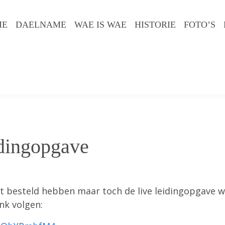
ME
DAELNAME
WAE IS WAE
HISTORIE
FOTO’S
idingopgave
t besteld hebben maar toch de live leidingopgave wi
ink volgen: