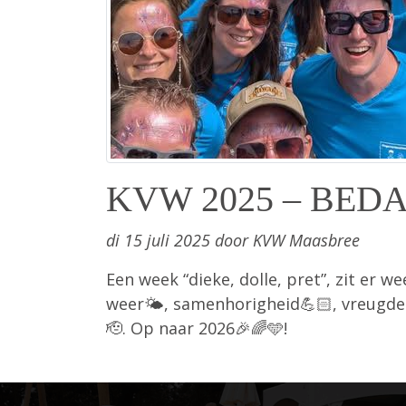
KVW 2025 – BED
di 15 juli 2025 door KVW Maasbree
Een week “dieke, dolle, pret”, zit er 
weer🌤, samenhorigheid💪🏻, vreugde e
🫡. Op naar 2026🎉🌈🩵!