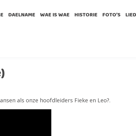
E
DAELNAME
WAE IS WAE
HISTORIE
FOTO’S
LIE
)
dansen als onze hoofdleiders Fieke en Leo?.