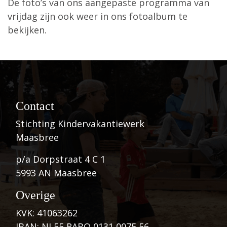
De foto’s van ons aangepaste programma van
vrijdag zijn ook weer in ons fotoalbum te
bekijken.
Contact
Stichting Kindervakantiewerk
Maasbree
p/a Dorpstraat 4 C 1
5993 AN Maasbree
Overige
KVK: 41063262
IBAN: NL55 RABO 0131 0075 56