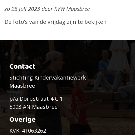
zo 23 juli 2023 door KVW Maasbree
De foto’s van de vrijdag zijn te bekijken.
Contact
Stichting Kindervakantiewerk
Maasbree
p/a Dorpstraat 4 C 1
5993 AN Maasbree
Overige
KVK: 41063262