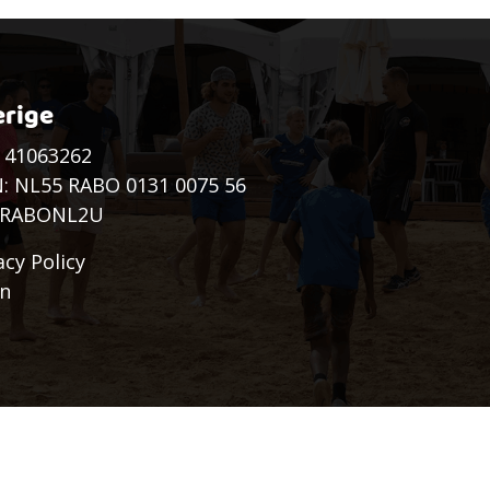
rige
 41063262
: NL55 RABO 0131 0075 56
: RABONL2U
acy Policy
in