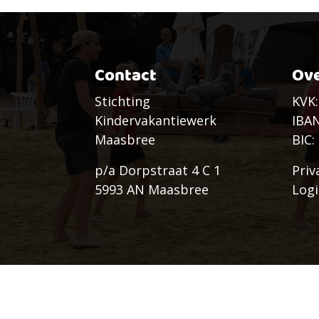
Contact
Ove
Stichting
KVK:
Kindervakantiewerk
IBAN
Maasbree
BIC
p/a Dorpstraat 4 C 1
Priv
5993 AN Maasbree
Log