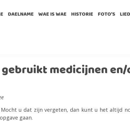
E
DAELNAME
WAE IS WAE
HISTORIE
FOTO’S
LIE
 gebruikt medicijnen en/o
ee
 Mocht u dat zijn vergeten, dan kunt u het altijd
ropgave gaan.