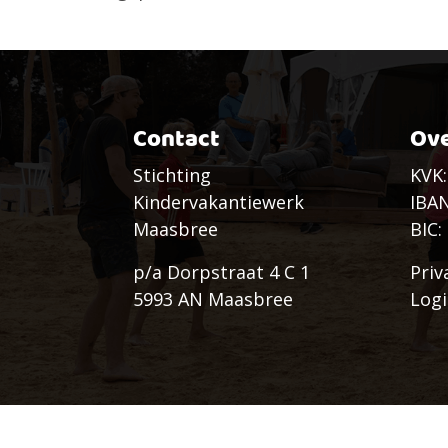
Contact
Ove
Stichting
KVK:
Kindervakantiewerk
IBAN
Maasbree
BIC
p/a Dorpstraat 4 C 1
Priv
5993 AN Maasbree
Log