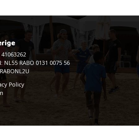
rige
 41063262
: NL55 RABO 0131 0075 56
: RABONL2U
acy Policy
in