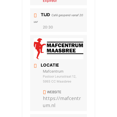
Expired!
TIJD
Café geopend vanaf 20
uur
20:30
LOCATIE
Mafcentrum
Pastoor Leursstraat 12,
5993 CC Maasbree
WEBSITE
https://mafcentr
um.nl