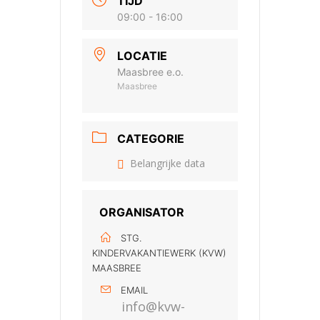
TIJD
09:00 - 16:00
LOCATIE
Maasbree e.o.
Maasbree
CATEGORIE
Belangrijke data
ORGANISATOR
STG.
KINDERVAKANTIEWERK (KVW)
MAASBREE
EMAIL
info@kvw-